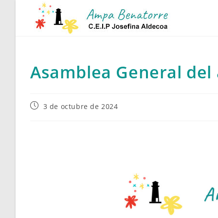
Ir
al
contenido
Asamblea General del
Publicación
3 de octubre de 2024
de
la
entrada: