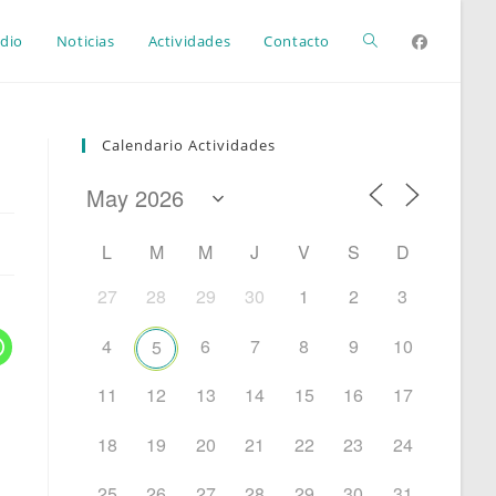
Alternar
dio
Noticias
Actividades
Contacto
búsqueda
Calendario Actividades
de
L
M
M
J
V
S
D
la
27
28
29
30
1
2
3
4
6
7
8
9
10
5
web
11
12
13
14
15
16
17
18
19
20
21
22
23
24
25
26
27
28
29
30
31