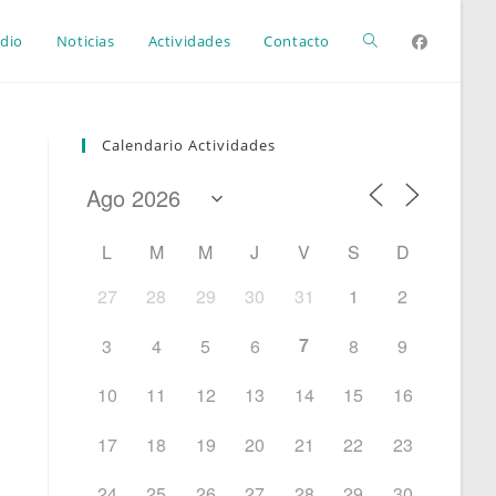
Alternar
dio
Noticias
Actividades
Contacto
búsqueda
Calendario Actividades
de
L
M
M
J
V
S
D
la
27
28
29
30
31
1
2
7
3
4
5
6
8
9
web
10
11
12
13
14
15
16
17
18
19
20
21
22
23
24
25
26
27
28
29
30