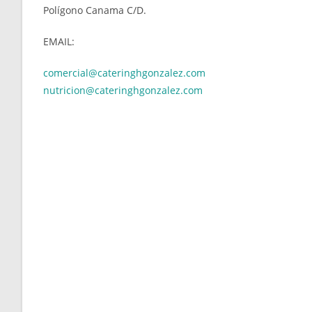
Polígono Canama C/D.
EMAIL:
comercial@cateringhgonzalez.com
nutricion@cateringhgonzalez.com