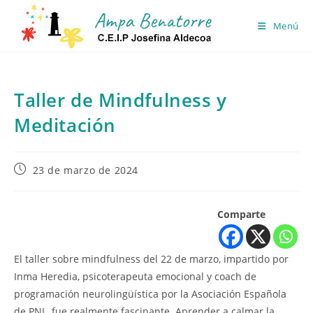
Ir
al
Menú
contenido
Taller de Mindfulness y
Meditación
Publicación
23 de marzo de 2024
de
la
entrada:
Comparte
El taller sobre mindfulness del 22 de marzo, impartido por
Inma Heredia, psicoterapeuta emocional y coach de
programación neurolingüística por la Asociación Española
de PNL, fue realmente fascinante. Aprender a calmar la