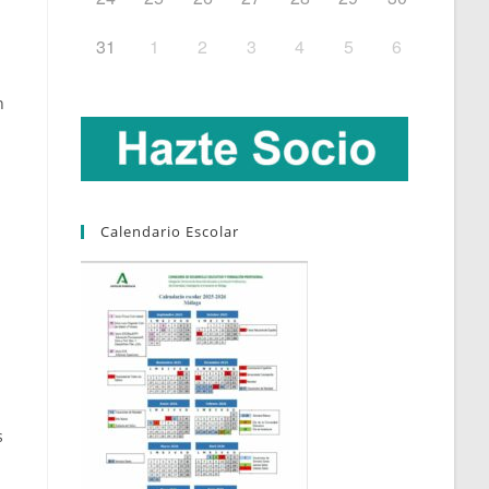
31
1
2
3
4
5
6
n
Calendario Escolar
s