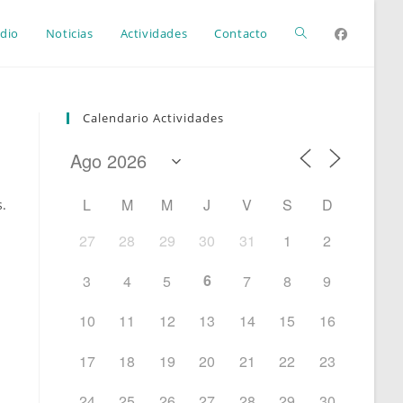
Alternar
dio
Noticias
Actividades
Contacto
búsqueda
Calendario Actividades
de
L
M
M
J
V
S
D
s.
la
27
28
29
30
31
1
2
6
3
4
5
7
8
9
web
10
11
12
13
14
15
16
17
18
19
20
21
22
23
24
25
26
27
28
29
30