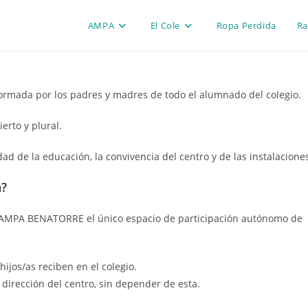
AMPA
El Cole
Ropa Perdida
Ra
formada por los padres y madres de todo el alumnado del colegio.
erto y plural.
d de la educación, la convivencia del centro y de las instalacione
n?
 la AMPA BENATORRE el único espacio de participación autónomo de
jos/as reciben en el colegio.
a dirección del centro, sin depender de esta.