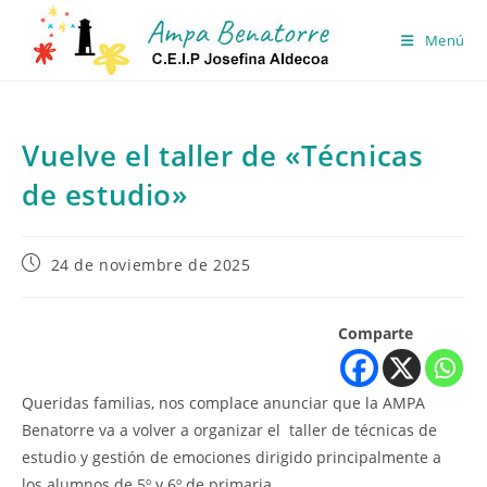
Ir
al
Menú
contenido
Vuelve el taller de «Técnicas
de estudio»
Publicación
24 de noviembre de 2025
de
la
entrada:
Comparte
Queridas familias, nos complace anunciar que la AMPA
Benatorre va a volver a organizar el taller de técnicas de
estudio y gestión de emociones dirigido principalmente a
los alumnos de 5º y 6º de primaria.