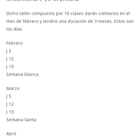
Dicho taller compuesto por 10 clases darán comienzo en el
mes de febrero y tendrá una duración de 3 meses. Estos son
los días
Febrero
J 5
J 12
J 19
Semana blanca
Marzo
J 5
J 12
J 19
Semana Santa
Abril