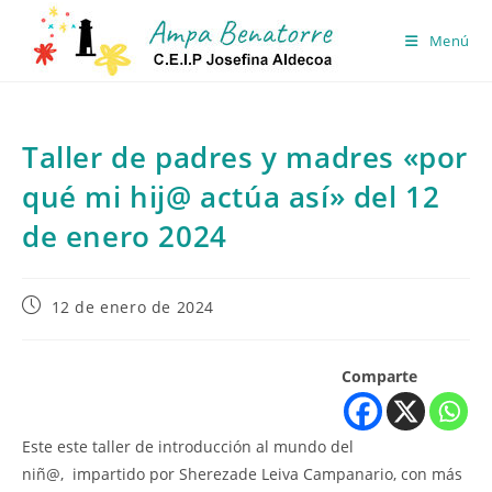
Ir
al
Menú
contenido
Taller de padres y madres «por
qué mi hij@ actúa así» del 12
de enero 2024
Publicación
12 de enero de 2024
de
la
entrada:
Comparte
Este este taller de introducción al mundo del
niñ@,
impartido por Sherezade Leiva Campanario, con más