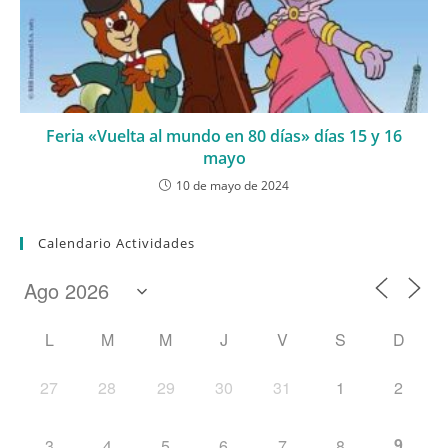
Feria «Vuelta al mundo en 80 días» días 15 y 16
mayo
10 de mayo de 2024
Calendario Actividades
L
M
M
J
V
S
D
27
28
29
30
31
1
2
9
3
4
5
6
7
8