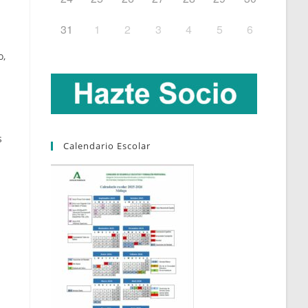
31
1
2
3
4
5
6
o,
s
Calendario Escolar