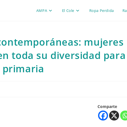
AMPA
El Cole
Ropa Perdida
Ra
s contemporáneas: mujeres
en toda su diversidad para
 primaria
Comparte