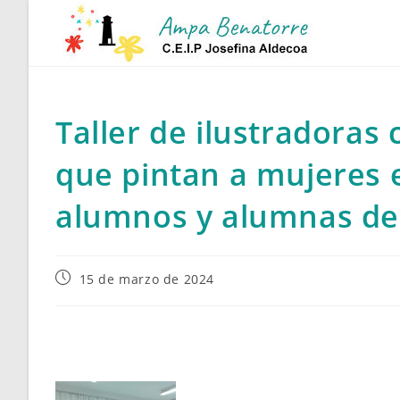
Ir
al
contenido
Taller de ilustradora
que pintan a mujeres 
alumnos y alumnas de
Publicación
15 de marzo de 2024
de
la
entrada: