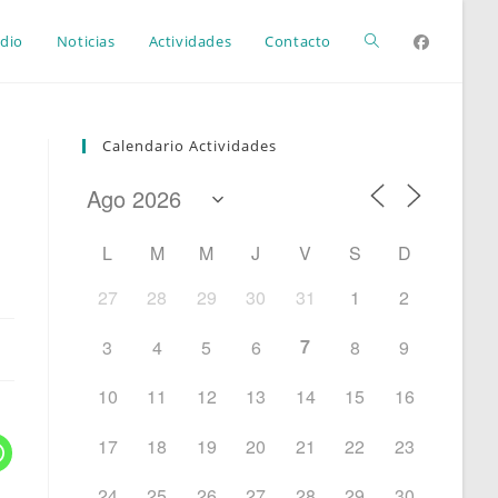
Alternar
dio
Noticias
Actividades
Contacto
búsqueda
Calendario Actividades
de
L
M
M
J
V
S
D
la
27
28
29
30
31
1
2
7
3
4
5
6
8
9
web
10
11
12
13
14
15
16
17
18
19
20
21
22
23
24
25
26
27
28
29
30