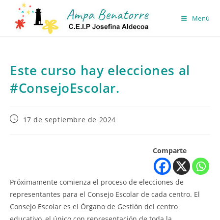
Ir
al
Menú
contenido
Este curso hay elecciones al
#ConsejoEscolar.
Publicación
17 de septiembre de 2024
de
la
entrada:
Comparte
Próximamente comienza el proceso de elecciones de
representantes para el Consejo Escolar de cada centro. El
Consejo Escolar es el Órgano de Gestión del centro
educativo, el único con representación de toda la