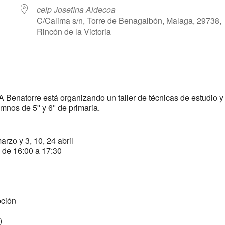
ceip Josefina Aldecoa
C/Calima s/n, Torre de Benagalbón, Malaga, 29738,
Rincón de la Victoria
r
iCalendar
Office 365
 Benatorre está organizando un taller de técnicas de estudio y
mnos de 5º y 6º de primaria.
arzo y 3, 10, 24 abril
e de 16:00 a 17:30
pción
)