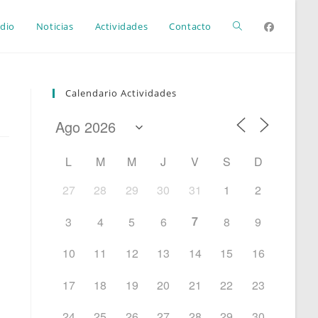
Alternar
dio
Noticias
Actividades
Contacto
búsqueda
Calendario Actividades
de
L
M
M
J
V
S
D
la
27
28
29
30
31
1
2
7
3
4
5
6
8
9
web
10
11
12
13
14
15
16
17
18
19
20
21
22
23
24
25
26
27
28
29
30