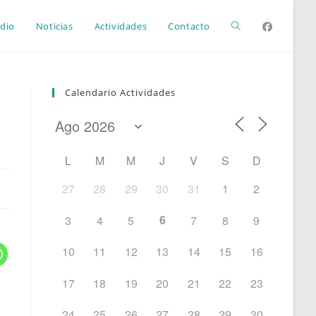
Alternar
dio
Noticias
Actividades
Contacto
búsqueda
Calendario Actividades
de
L
M
M
J
V
S
D
la
27
28
29
30
31
1
2
6
3
4
5
7
8
9
web
10
11
12
13
14
15
16
17
18
19
20
21
22
23
24
25
26
27
28
29
30