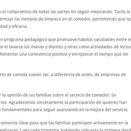
do el compromiso de todas las partes en seguir mejorando. Tanto la
imizar los tiempos de limpieza en el comedor, permitiendo que la
dad y eficacia.
un programa pedagógico que promueve hábitos saludables entre e
 el lavarse las manos y dientes y otras como actividades de lectu
 fomentar una convivencia positiva y enriquecer el tiempo que los
to de comida suelen ser, a diferencia de antes, de empresas de
a opinión de las familias sobre el servicio de comedor. Se
rios. Agradecemos sinceramente la participación de quienes han
 fundamentales para seguir avanzando en la mejora del servicio.
mienta clave para que las familias participen activamente en la
realizaran 1 vez cada trimestre, habiendo sido esta la primera des