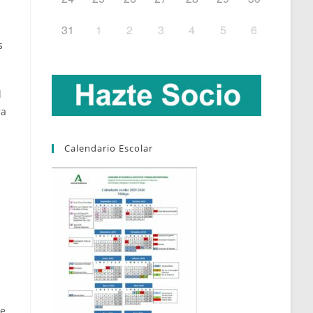
31
1
2
3
4
5
6
s
l
ra
Calendario Escolar
de