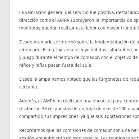
La valoración general del servicio fue positiva, destacan
dirección como el AMPA subrayaron la importancia de opt
monitoras puedan realizar esta labor con mayor tranquili
Desde Aramark, se informó sobre la implementación de 
alumnado. Este programa incluye hábitos saludables como
y juego durante el tiempo de comedor, con el objetivo de
niños y niñas pasan fuera del aula.
Desde la ampa hemos notado que las furgonetas de repar
cercanía.
Además, el AMPA ha realizado una encuesta para conocer l
recibieron 33 respuestas de un total de más de 200 usua
compartido sus impresiones, ya que sus aportaciones son
Recordamos que las comisiones de comedor son una herra
gestión y seguimiento de este servicio. Las reuniones se 