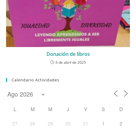
Donación de libros
6 de abril de 2025
Calendario Actividades
L
M
M
J
V
S
D
27
28
29
30
31
1
2