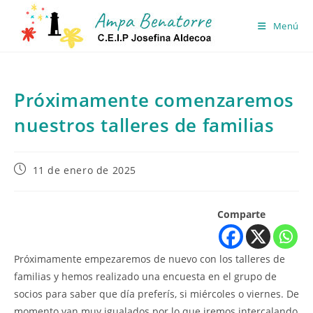
Ir
al
Menú
contenido
Próximamente comenzaremos
nuestros talleres de familias
Publicación
11 de enero de 2025
de
la
entrada:
Comparte
Próximamente empezaremos de nuevo con los talleres de
familias y hemos realizado una encuesta en el grupo de
socios para saber que día preferís, si miércoles o viernes. De
momento van muy igualados por lo que iremos intercalando