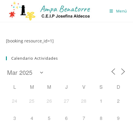
Ir
al
Menú
contenido
[booking resource_id=1]
Calendario Actividades
L
M
M
J
V
S
D
24
25
26
27
28
1
2
3
4
5
6
7
8
9