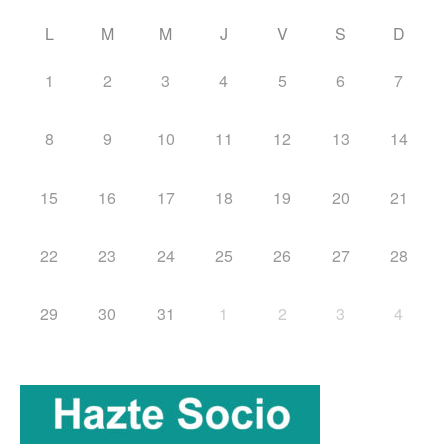
L
M
M
J
V
S
D
1
2
3
4
5
6
7
8
9
10
11
12
13
14
15
16
17
18
19
20
21
22
23
24
25
26
27
28
29
30
31
1
2
3
4