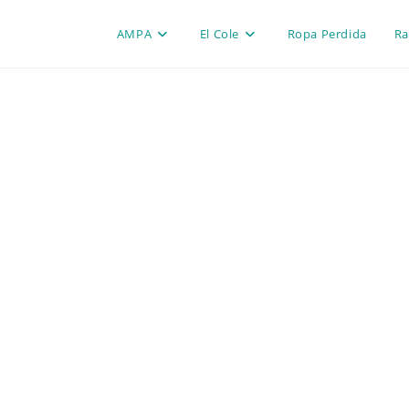
AMPA
El Cole
Ropa Perdida
Ra