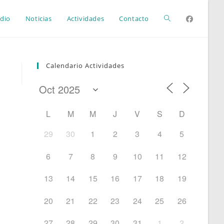
Alternar
dio
Noticias
Actividades
Contacto
búsqueda
Calendario Actividades
de
L
M
M
J
V
S
D
la
29
30
1
2
3
4
5
6
7
8
9
10
11
12
web
13
14
15
16
17
18
19
20
21
22
23
24
25
26
27
28
29
30
31
1
2