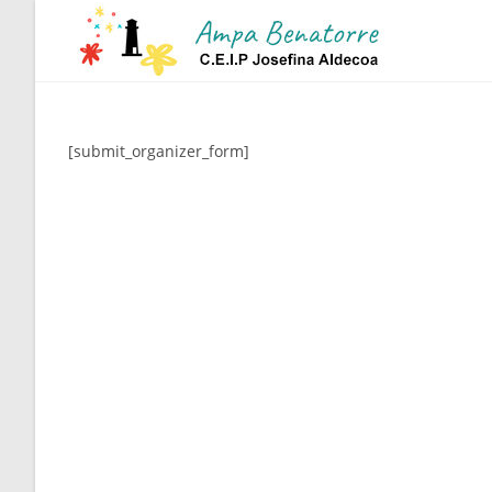
Ir
al
contenido
[submit_organizer_form]