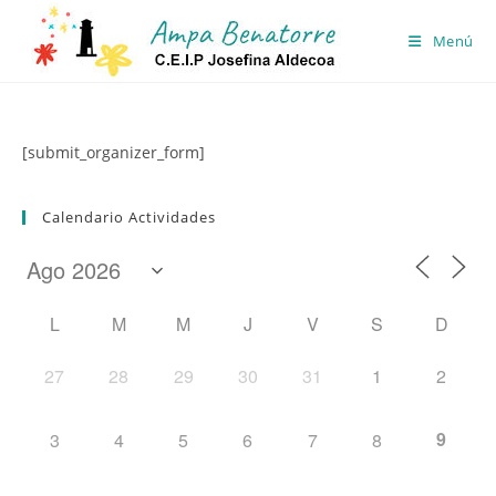
Ir
al
Menú
contenido
[submit_organizer_form]
Calendario Actividades
L
M
M
J
V
S
D
27
28
29
30
31
1
2
9
3
4
5
6
7
8