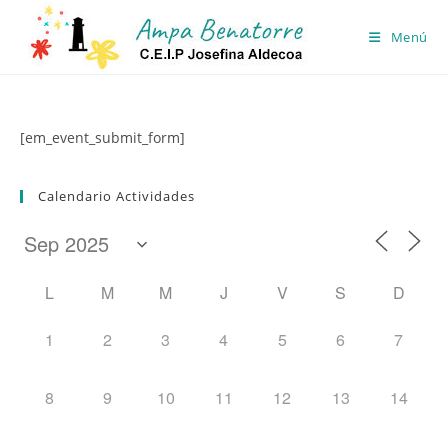
Ir
al
Menú
contenido
[em_event_submit_form]
Calendario Actividades
L
M
M
J
V
S
D
1
2
3
4
5
6
7
8
9
10
11
12
13
14