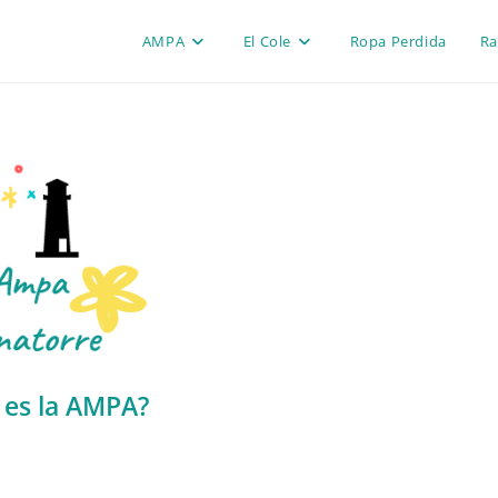
AMPA
El Cole
Ropa Perdida
Ra
 es la AMPA?