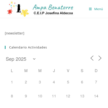
Ir
al
Menú
contenido
[newsletter]
Calendario Actividades
L
M
M
J
V
S
D
1
2
3
4
5
6
7
8
9
10
11
12
13
14