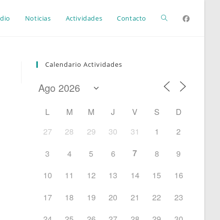
Alternar
dio
Noticias
Actividades
Contacto
búsqueda
Calendario Actividades
de
L
M
M
J
V
S
D
la
27
28
29
30
31
1
2
7
3
4
5
6
8
9
web
10
11
12
13
14
15
16
17
18
19
20
21
22
23
24
25
26
27
28
29
30