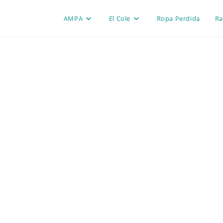
AMPA
El Cole
Ropa Perdida
Ra