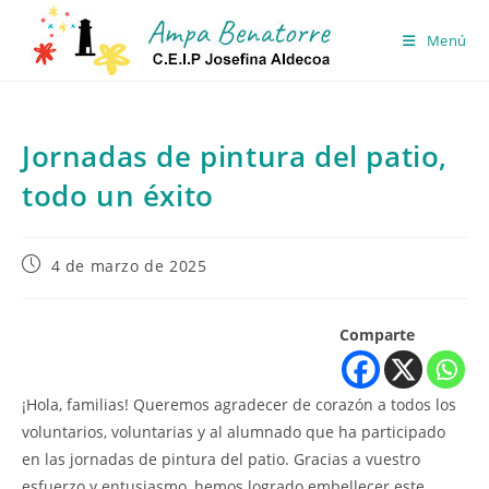
Ir
al
Menú
contenido
Jornadas de pintura del patio,
todo un éxito
Publicación
4 de marzo de 2025
de
la
entrada:
Comparte
¡Hola, familias! Queremos agradecer de corazón a todos los
voluntarios, voluntarias y al alumnado que ha participado
en las jornadas de pintura del patio. Gracias a vuestro
esfuerzo y entusiasmo, hemos logrado embellecer este