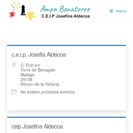
Ir
al
Menú
contenido
c.e.i.p. Josefia Aldecoa
C/ Putt s/n
Torre de Benagaló
Malaga
29738
Rincon de la Victoria
No existen próximos eventos
ceip Josefina Aldecoa