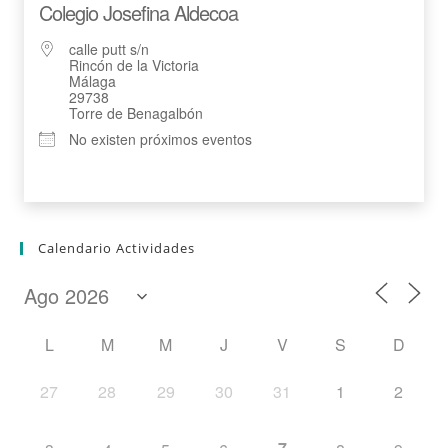
Colegio Josefina Aldecoa
calle putt s/n
Rincón de la Victoria
Málaga
29738
Torre de Benagalbón
No existen próximos eventos
Calendario Actividades
L
M
M
J
V
S
D
27
28
29
30
31
1
2