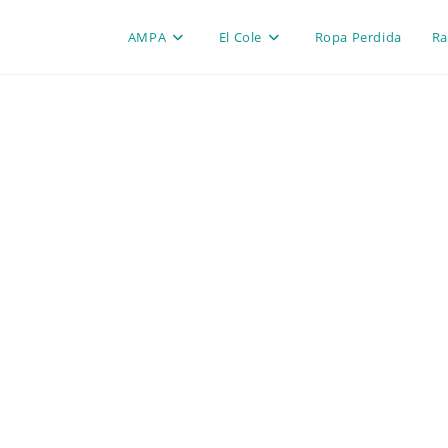
AMPA
El Cole
Ropa Perdida
Ra