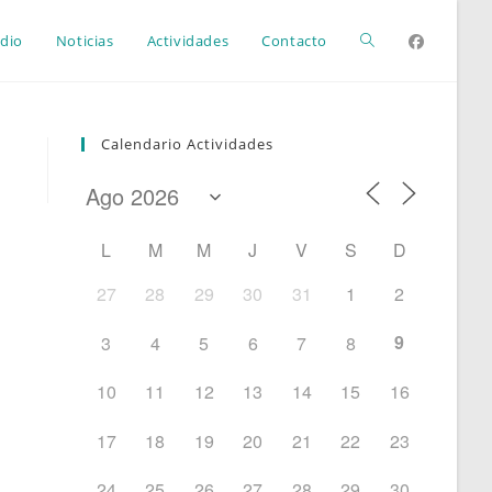
Alternar
dio
Noticias
Actividades
Contacto
búsqueda
Calendario Actividades
de
L
M
M
J
V
S
D
la
27
28
29
30
31
1
2
9
3
4
5
6
7
8
web
10
11
12
13
14
15
16
17
18
19
20
21
22
23
24
25
26
27
28
29
30