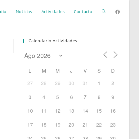
Alternar
dio
Noticias
Actividades
Contacto
búsqueda
Calendario Actividades
de
L
M
M
J
V
S
D
la
27
28
29
30
31
1
2
7
3
4
5
6
8
9
web
10
11
12
13
14
15
16
17
18
19
20
21
22
23
24
25
26
27
28
29
30