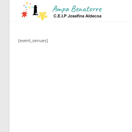
Ir
al
contenido
[event_venues]