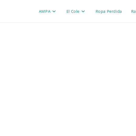
AMPA
El Cole
Ropa Perdida
Ra