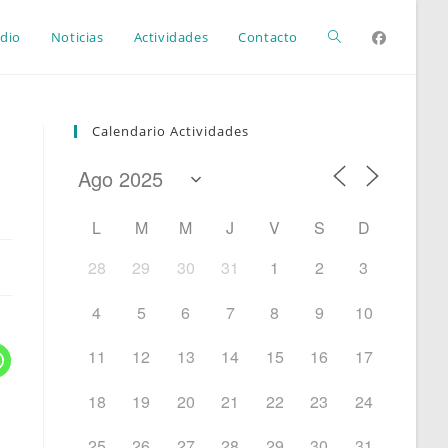
Alternar
dio
Noticias
Actividades
Contacto
búsqueda
Calendario Actividades
de
L
M
M
J
V
S
D
la
28
29
30
31
1
2
3
4
5
6
7
8
9
10
web
11
12
13
14
15
16
17
18
19
20
21
22
23
24
25
26
27
28
29
30
31