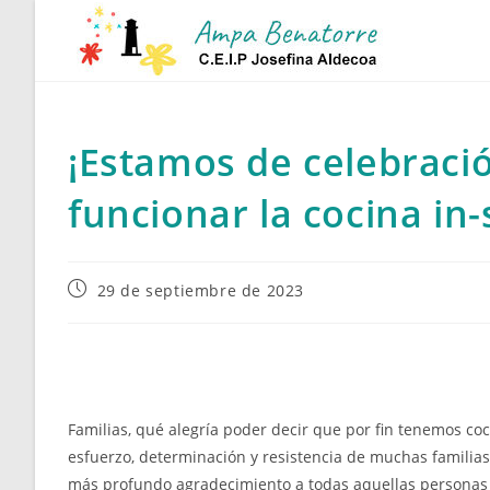
Ir
al
contenido
¡Estamos de celebraci
funcionar la cocina in-
Publicación
29 de septiembre de 2023
de
la
entrada:
Familias, qué alegría poder decir que por fin tenemos coc
esfuerzo, determinación y resistencia de muchas familia
más profundo agradecimiento a todas aquellas personas 