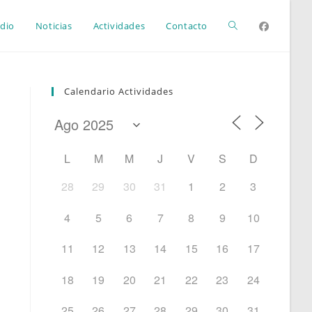
Alternar
dio
Noticias
Actividades
Contacto
búsqueda
Calendario Actividades
de
L
M
M
J
V
S
D
la
28
29
30
31
1
2
3
4
5
6
7
8
9
10
web
11
12
13
14
15
16
17
18
19
20
21
22
23
24
25
26
27
28
29
30
31