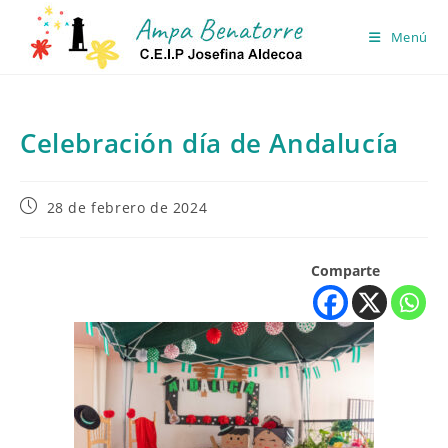
Ir
al
Menú
contenido
Celebración día de Andalucía
Publicación
28 de febrero de 2024
de
la
entrada:
Comparte