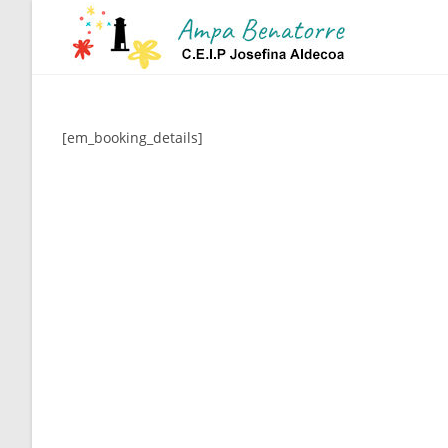
Ir
al
contenido
[em_booking_details]