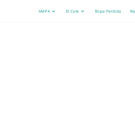
AMPA
El Cole
Ropa Perdida
Ra