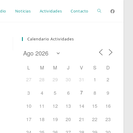
Alternar
dio
Noticias
Actividades
Contacto
búsqueda
Calendario Actividades
de
L
M
M
J
V
S
D
la
27
28
29
30
31
1
2
7
3
4
5
6
8
9
web
10
11
12
13
14
15
16
17
18
19
20
21
22
23
24
25
26
27
28
29
30