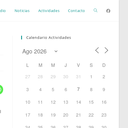
Alternar
dio
Noticias
Actividades
Contacto
búsqueda
Calendario Actividades
de
L
M
M
J
V
S
D
la
27
28
29
30
31
1
2
7
3
4
5
6
8
9
web
10
11
12
13
14
15
16
l
17
18
19
20
21
22
23
24
25
26
27
28
29
30