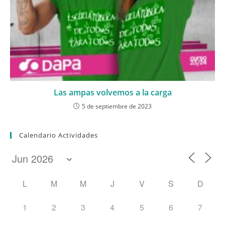
Las ampas volvemos a la carga
5 de septiembre de 2023
Calendario Actividades
L
M
M
J
V
S
D
1
2
3
4
5
6
7