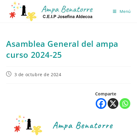
Ir
al
Menú
contenido
Asamblea General del ampa
curso 2024-25
Publicación
3 de octubre de 2024
de
la
entrada:
Comparte