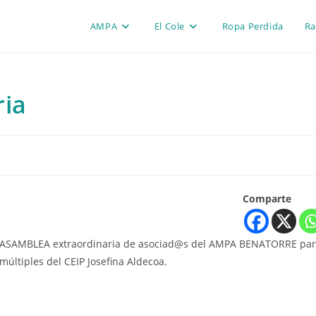
AMPA
El Cole
Ropa Perdida
Ra
ria
Comparte
a la ASAMBLEA extraordinaria de asociad@s del AMPA BENATORRE pa
 múltiples del CEIP Josefina Aldecoa.