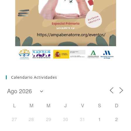
Calendario Actividades
L
M
M
J
V
S
D
27
28
29
30
31
1
2