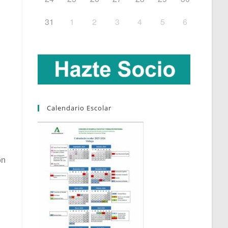
31
1
2
3
4
5
6
Calendario Escolar
on
Outlook Live