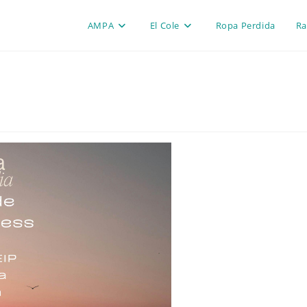
AMPA
El Cole
Ropa Perdida
Ra