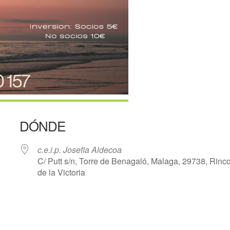
DÓNDE
c.e.i.p. Josefia Aldecoa
C/ Putt s/n, Torre de Benagaló, Malaga, 29738, Rinc
de la Victoria
r
iCalendar
Office 365