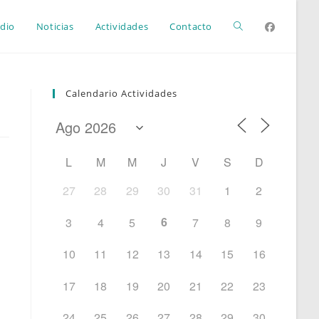
Alternar
dio
Noticias
Actividades
Contacto
búsqueda
Calendario Actividades
de
L
M
M
J
V
S
D
la
27
28
29
30
31
1
2
6
3
4
5
7
8
9
web
10
11
12
13
14
15
16
17
18
19
20
21
22
23
24
25
26
27
28
29
30