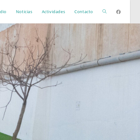
Alternar
dio
Noticias
Actividades
Contacto
búsqueda
de
la
web