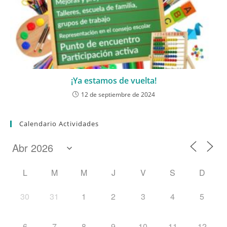
¡Ya estamos de vuelta!
12 de septiembre de 2024
Calendario Actividades
L
M
M
J
V
S
D
30
31
1
2
3
4
5
6
7
8
9
10
11
12