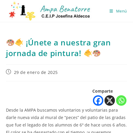
Ir
al
Menú
contenido
¡Únete a nuestra gran
jornada de pintura!
Publicación
29 de enero de 2025
de
la
entrada:
Comparte
Desde la AMPA buscamos voluntarios y voluntarias para
darle nueva vida al mural de “peces” del patio de las gradas
que fue el legado de los alumnos de 6º de hace unos 6 años.
El color se ha desgastado con el tiempo, ¡y queremos