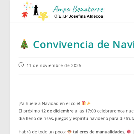
Ir
al
contenido
Convivencia de Na
Publicación
11 de noviembre de 2025
de
la
entrada:
¡Ya huele a Navidad en el cole!
El próximo
12 de diciembre
a las 17:00 celebraremos nu
día lleno de risas, juegos y espíritu navideño para disfrut
Habrá de todo un poco:
talleres de manualidades
,