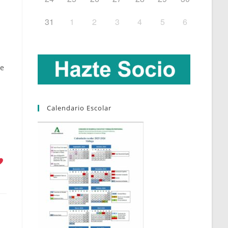
31
1
2
3
4
5
6
ce
Calendario Escolar