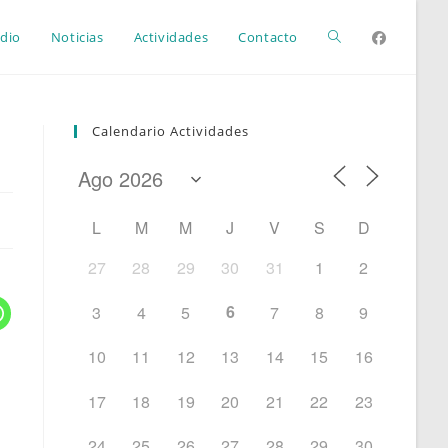
Alternar
dio
Noticias
Actividades
Contacto
búsqueda
Calendario Actividades
de
L
M
M
J
V
S
D
la
27
28
29
30
31
1
2
6
3
4
5
7
8
9
web
10
11
12
13
14
15
16
17
18
19
20
21
22
23
24
25
26
27
28
29
30