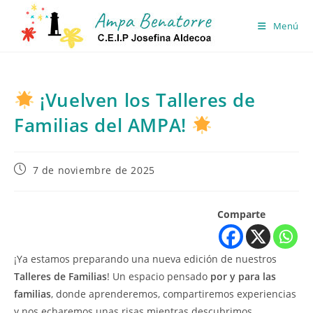
Ir
al
Menú
contenido
¡Vuelven los Talleres de
Familias del AMPA!
Publicación
7 de noviembre de 2025
de
la
entrada:
Comparte
¡Ya estamos preparando una nueva edición de nuestros
Talleres de Familias
! Un espacio pensado
por y para las
familias
, donde aprenderemos, compartiremos experiencias
y nos echaremos unas risas mientras descubrimos